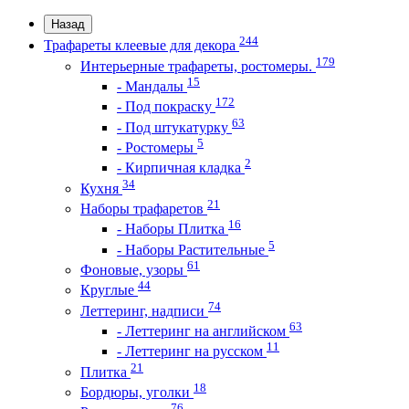
Назад
244
Трафареты клеевые для декора
179
Интерьерные трафареты, ростомеры.
15
- Мандалы
172
- Под покраску
63
- Под штукатурку
5
- Ростомеры
2
- Кирпичная кладка
34
Кухня
21
Наборы трафаретов
16
- Наборы Плитка
5
- Наборы Растительные
61
Фоновые, узоры
44
Круглые
74
Леттеринг, надписи
63
- Леттеринг на английском
11
- Леттеринг на русском
21
Плитка
18
Бордюры, уголки
76