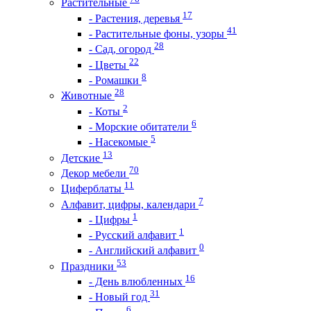
Растительные
17
- Растения, деревья
41
- Растительные фоны, узоры
28
- Сад, огород
22
- Цветы
8
- Ромашки
28
Животные
2
- Коты
6
- Морские обитатели
5
- Насекомые
13
Детские
70
Декор мебели
11
Циферблаты
7
Алфавит, цифры, календари
1
- Цифры
1
- Русский алфавит
0
- Английский алфавит
53
Праздники
16
- День влюбленных
31
- Новый год
6