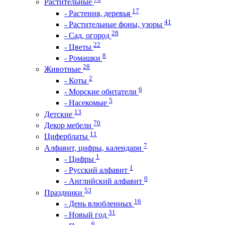
Растительные
17
- Растения, деревья
41
- Растительные фоны, узоры
28
- Сад, огород
22
- Цветы
8
- Ромашки
28
Животные
2
- Коты
6
- Морские обитатели
5
- Насекомые
13
Детские
70
Декор мебели
11
Циферблаты
7
Алфавит, цифры, календари
1
- Цифры
1
- Русский алфавит
0
- Английский алфавит
53
Праздники
16
- День влюбленных
31
- Новый год
6