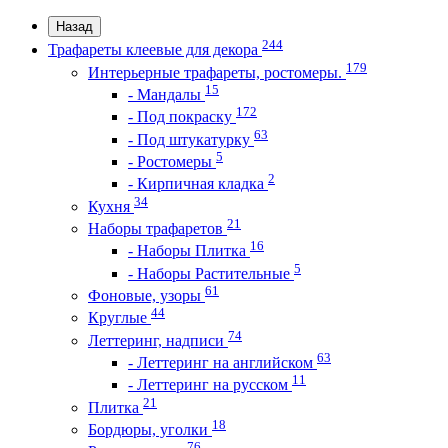
Назад
244
Трафареты клеевые для декора
179
Интерьерные трафареты, ростомеры.
15
- Мандалы
172
- Под покраску
63
- Под штукатурку
5
- Ростомеры
2
- Кирпичная кладка
34
Кухня
21
Наборы трафаретов
16
- Наборы Плитка
5
- Наборы Растительные
61
Фоновые, узоры
44
Круглые
74
Леттеринг, надписи
63
- Леттеринг на английском
11
- Леттеринг на русском
21
Плитка
18
Бордюры, уголки
76