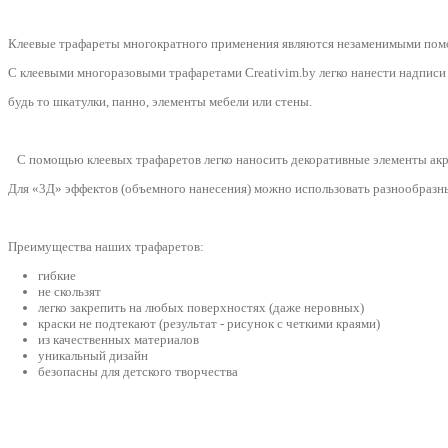
Клеевые трафареты многократного применения являются незаменимыми помо
С клеевыми многоразовыми трафаретами Creativim.by легко нанести надписи
будь то шкатулки, панно, элементы мебели или стены.
С помощью клеевых трафаретов легко наносить декоративные элементы акри
Для «3Д» эффектов (объемного нанесения) можно использовать разнообразные
Преимущества наших трафаретов:
гибкие
не скользят
легко закрепить на любых поверхностях (даже неровных)
краски не подтекают (результат - рисунок с четкими краями)
из качественных материалов
уникальный дизайн
безопасны для детского творчества