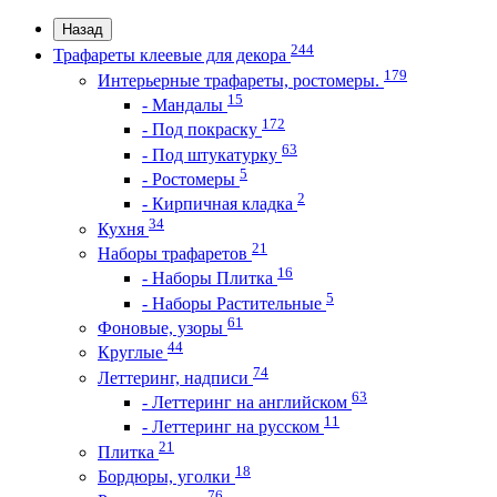
Назад
244
Трафареты клеевые для декора
179
Интерьерные трафареты, ростомеры.
15
- Мандалы
172
- Под покраску
63
- Под штукатурку
5
- Ростомеры
2
- Кирпичная кладка
34
Кухня
21
Наборы трафаретов
16
- Наборы Плитка
5
- Наборы Растительные
61
Фоновые, узоры
44
Круглые
74
Леттеринг, надписи
63
- Леттеринг на английском
11
- Леттеринг на русском
21
Плитка
18
Бордюры, уголки
76