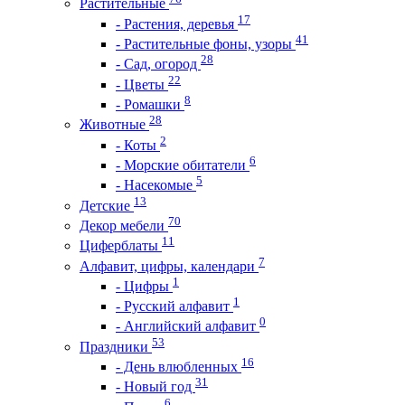
Растительные
17
- Растения, деревья
41
- Растительные фоны, узоры
28
- Сад, огород
22
- Цветы
8
- Ромашки
28
Животные
2
- Коты
6
- Морские обитатели
5
- Насекомые
13
Детские
70
Декор мебели
11
Циферблаты
7
Алфавит, цифры, календари
1
- Цифры
1
- Русский алфавит
0
- Английский алфавит
53
Праздники
16
- День влюбленных
31
- Новый год
6