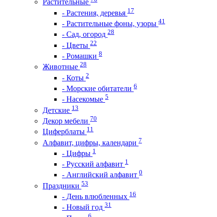
Растительные
17
- Растения, деревья
41
- Растительные фоны, узоры
28
- Сад, огород
22
- Цветы
8
- Ромашки
28
Животные
2
- Коты
6
- Морские обитатели
5
- Насекомые
13
Детские
70
Декор мебели
11
Циферблаты
7
Алфавит, цифры, календари
1
- Цифры
1
- Русский алфавит
0
- Английский алфавит
53
Праздники
16
- День влюбленных
31
- Новый год
6