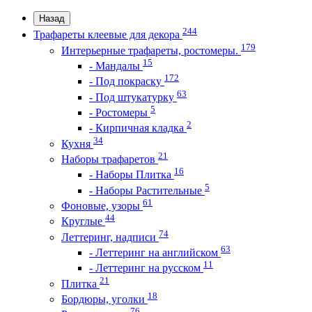
Назад
244
Трафареты клеевые для декора
179
Интерьерные трафареты, ростомеры.
15
- Мандалы
172
- Под покраску
63
- Под штукатурку
5
- Ростомеры
2
- Кирпичная кладка
34
Кухня
21
Наборы трафаретов
16
- Наборы Плитка
5
- Наборы Растительные
61
Фоновые, узоры
44
Круглые
74
Леттеринг, надписи
63
- Леттеринг на английском
11
- Леттеринг на русском
21
Плитка
18
Бордюры, уголки
76