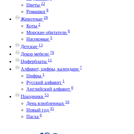
22
Цветы
8
Ромашки
28
Животные
2
Коты
6
Морские обитатели
5
Насекомые
13
Детские
70
Декор мебели
11
Циферблаты
7
Алфавит, цифры, календари
1
Цифры
1
Русский алфавит
0
Английский алфавит
53
Праздники
16
День влюбленных
31
Новый год
6
Пасха