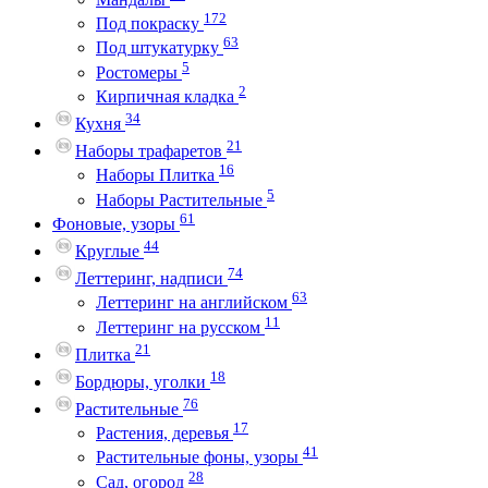
172
Под покраску
63
Под штукатурку
5
Ростомеры
2
Кирпичная кладка
34
Кухня
21
Наборы трафаретов
16
Наборы Плитка
5
Наборы Растительные
61
Фоновые, узоры
44
Круглые
74
Леттеринг, надписи
63
Леттеринг на английском
11
Леттеринг на русском
21
Плитка
18
Бордюры, уголки
76
Растительные
17
Растения, деревья
41
Растительные фоны, узоры
28
Сад, огород