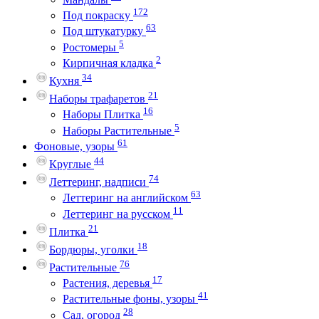
172
Под покраску
63
Под штукатурку
5
Ростомеры
2
Кирпичная кладка
34
Кухня
21
Наборы трафаретов
16
Наборы Плитка
5
Наборы Растительные
61
Фоновые, узоры
44
Круглые
74
Леттеринг, надписи
63
Леттеринг на английском
11
Леттеринг на русском
21
Плитка
18
Бордюры, уголки
76
Растительные
17
Растения, деревья
41
Растительные фоны, узоры
28
Сад, огород