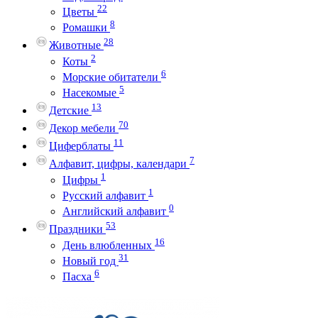
22
Цветы
8
Ромашки
28
Животные
2
Коты
6
Морские обитатели
5
Насекомые
13
Детские
70
Декор мебели
11
Циферблаты
7
Алфавит, цифры, календари
1
Цифры
1
Русский алфавит
0
Английский алфавит
53
Праздники
16
День влюбленных
31
Новый год
6
Пасха